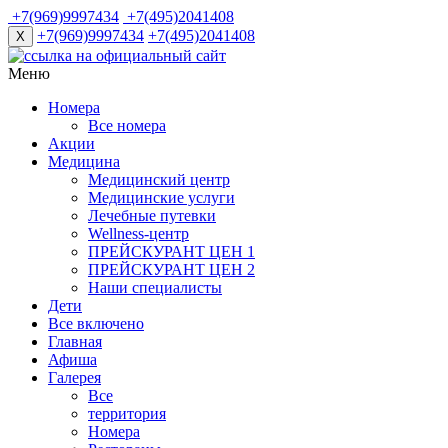
+7(969)9997434
+7(495)2041408
+7(969)9997434
+7(495)2041408
X
Меню
Номера
Все номера
Акции
Медицина
Медицинский центр
Медицинские услуги
Лечебные путевки
Wellness-центр
ПРЕЙСКУРАНТ ЦЕН 1
ПРЕЙСКУРАНТ ЦЕН 2
Наши специалисты
Дети
Все включено
Главная
Афиша
Галерея
Все
территория
Номера