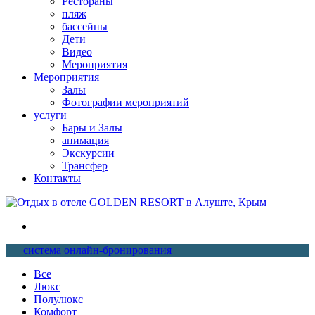
Рестораны
пляж
бассейны
Дети
Видео
Мероприятия
Мероприятия
Залы
Фотографии мероприятий
услуги
Бары и Залы
анимация
Экскурсии
Трансфер
Контакты
система онлайн-бронирования
Все
Люкс
Полулюкс
Комфорт