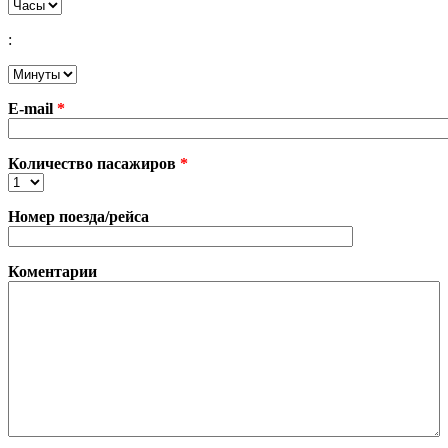
Часы
:
Минуты
E-mail
*
Количество пасажиров
*
Номер поезда/рейса
Коментарии