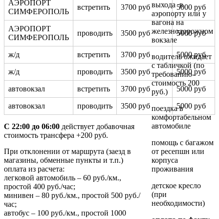
АЭРОПОРТ
выхода в
встретить
3700 руб
5000 руб
СИМФЕРОПОЛЬ
аэропорту или у
вагона на
АЭРОПОРТ
железнодорожном
проводить
3500 руб
5000 руб
СИМФЕРОПОЛЬ
вокзале
ж/д
встретить
3700 руб
5000 руб
водитель ожидает
с табличкой (по
ж/д
проводить
3500 руб
5000 руб
требованию-
стоимость 200
автовокзал
встретить
3700 руб
5000 руб
руб.)
автовокзал
проводить
3500 руб
5000 руб
поездка в
комфортабельном
автомобиле
С 22:00 до 06:00
действует добавочная
стоимость трансфера +200 руб.
помощь с багажом
При отклонении от маршрута (заезд в
от ресепшн или
магазины, обменные пункты и т.п.)
корпуса
оплата из расчета:
проживания
легковой автомобиль – 60 руб./км.,
детское кресло
простой 400 руб./час;
(при
минивен – 80 руб./км., простой 500 руб./
необходимости)
час;
автобус – 100 руб./км., простой 1000