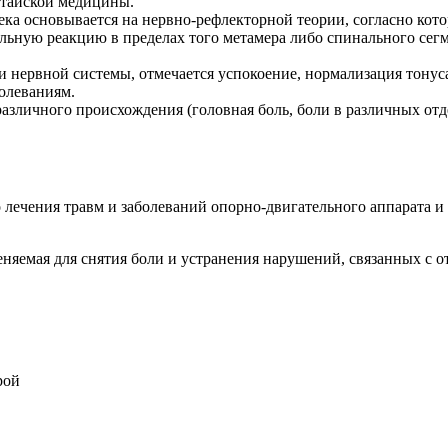
итайской медицины.
ка основывается на нервно-рефлекторной теории, согласно кото
льную реакцию в пределах того метамера либо спинального сегмен
 нервной системы, отмечается успокоение, нормализация тонус
олеваниям.
личного происхождения (головная боль, боли в различных отдел
лечения травм и заболеваний опорно-двигательного аппарата и 
меняемая для снятия боли и устранения нарушений, связанных с 
рой