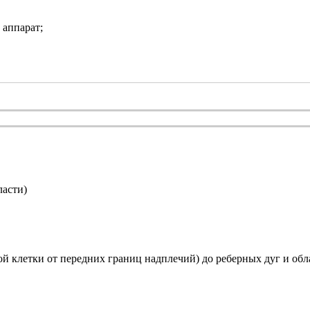
 аппарат;
ласти)
ой клетки от передних границ надплечий) до реберных дуг и обла