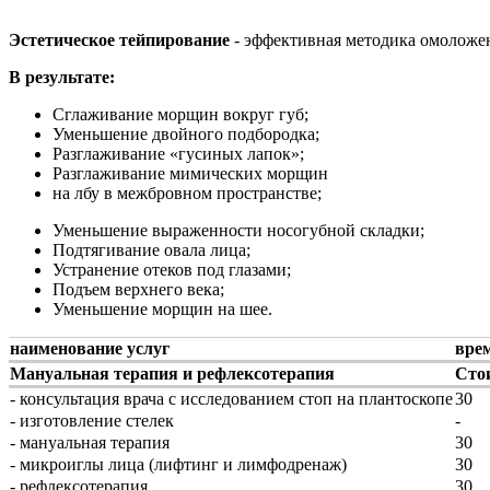
Эстетическое тейпирование
- эффективная методика омоложе
В результате:
Сглаживание морщин вокруг губ;
Уменьшение двойного подбородка;
Разглаживание «гусиных лапок»;
Разглаживание мимических морщин
на лбу в межбровном пространстве;
Уменьшение выраженности носогубной складки;
Подтягивание овала лица;
Устранение отеков под глазами;
Подъем верхнего века;
Уменьшение морщин на шее.
наименование услуг
врем
Мануальная терапия и рефлексотерапия
Стои
- консультация врача с исследованием стоп на плантоскопе
30
- изготовление стелек
-
- мануальная терапия
30
- микроиглы лица (лифтинг и лимфодренаж)
30
- рефлексотерапия
30