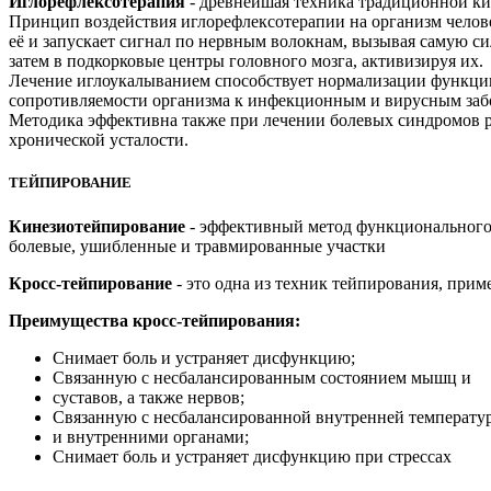
Иглорефлексотерапия
- древнейшая техника традиционной к
Принцип воздействия иглорефлексотерапии на организм челове
её и запускает сигнал по нервным волокнам, вызывая самую си
затем в подкорковые центры головного мозга, активизируя их.
Лечение иглоукалыванием способствует нормализации функции
сопротивляемости организма к инфекционным и вирусным заб
Методика эффективна также при лечении болевых синдромов раз
хронической усталости.
ТЕЙПИРОВАНИЕ
Кинезиотейпирование
- эффективный метод функционального 
болевые, ушибленные и травмированные участки
Кросс-тейпирование
- это одна из техник тейпирования, при
Преимущества кросс-тейпирования:
Снимает боль и устраняет дисфункцию;
Связанную с несбалансированным состоянием мышц и
суставов, а также нервов;
Связанную с несбалансированной внутренней температу
и внутренними органами;
Снимает боль и устраняет дисфункцию при стрессах