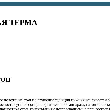
АЯ ТЕРМА
ТОП
е положение стоп и нарушение функций нижних конечностей з
осности суставов опорно-двигательного аппарата, патологичес
агностика стоп (консультация с исследованием на плантоскопе)