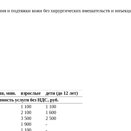
ния и подтяжки кожи без хирургических вмешательств и инъекц
я, мин.
взрослые
дети (до 12 лет)
мость услуги без НДС, руб.
1 100
1 100
2 100
1 600
3 500
2 500
1 900
-
1 100
-