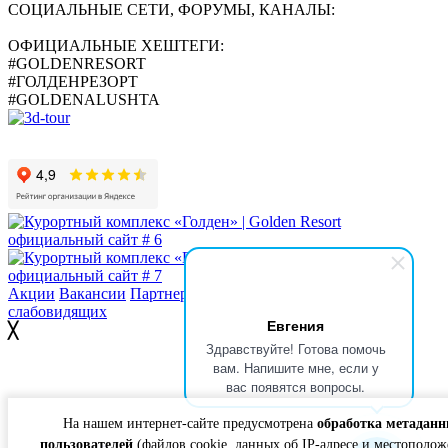
СОЦИАЛЬНЫЕ СЕТИ, ФОРУМЫ, КАНАЛЫ:
ОФИЦИАЛЬНЫЕ ХЕШТЕГИ:
#GOLDENRESORT
#ГОЛДЕНРЕЗОРТ
#GOLDENALUSHTA
Акции
Вакансии
Партнеры
Документы
Версия для
слабовидящих
Евгения
╳
Здравствуйте! Готова помочь
Согласие на получение рекламно - информационной
вам. Напишите мне, если у
рассылки
вас появятся вопросы.
Согласие на обработку персональных данных
На нашем интернет-сайте предусмотрена
обработка метадан
пользователей
(файлов cookie, данных об IP-адресе и местополож